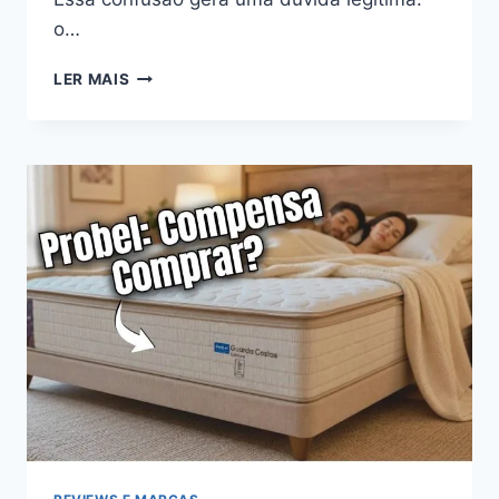
o…
COLCHÃO
LER MAIS
GAZIN
É
BOM?
A
VERDADE
SOBRE
A
MARCA
COM
FÁBRICA
PRÓPRIA
(ANÁLISE
2026)