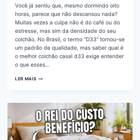
Você já sentiu que, mesmo dormindo oito
horas, parece que não descansou nada?
Muitas vezes a culpa não é do café ou do
estresse, mas sim da densidade do seu
colchão. No Brasil, o termo “D33” tornou-se
um padrão de qualidade, mas saber qual é
o melhor colchão casal d33 exige entender
o que esses…
MELHOR
LER MAIS
COLCHÃO
CASAL
D33:
QUAL
ESCOLHER
PARA
DORMIR
BEM
EM