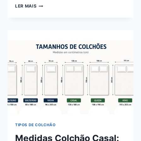
COLCHÃO
LER MAIS
PROBEL
É
BOM?
ANÁLISE
DAS
5
LINHAS
PRINCIPAIS
TIPOS DE COLCHÃO
Medidas Colchão Casal: