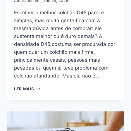
Atualizado em
julho 29, 2026
Escolher o melhor colchão D45 parece
simples, mas muita gente fica com a
mesma dúvida antes de comprar: ele
sustenta melhor ou é duro demais? A
densidade D45 costuma ser procurada por
quem quer um colchão mais firme,
principalmente casais, pessoas mais
pesadas ou quem já teve problema com
colchão afundando. Mas ela não é…
MELHOR
LER MAIS
COLCHÃO
D45
CASAL:
É
DURO
DEMAIS?
GUIA