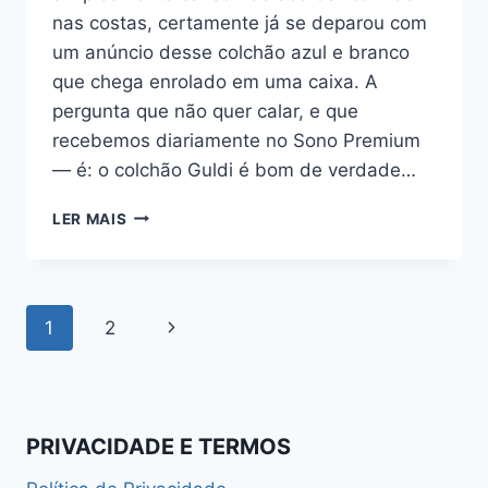
nas costas, certamente já se deparou com
um anúncio desse colchão azul e branco
que chega enrolado em uma caixa. A
pergunta que não quer calar, e que
recebemos diariamente no Sono Premium
— é: o colchão Guldi é bom de verdade…
COLCHÃO
LER MAIS
GULDI
É
BOM?
ANÁLISE
Navegação
Página
1
2
SINCERA
E
da
Seguinte
COMPLETA
(2026)
Página
PRIVACIDADE E TERMOS