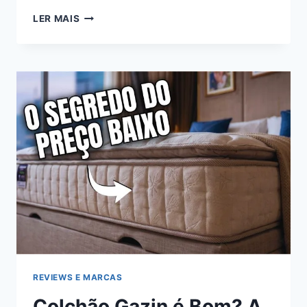
COLCHÃO
LER MAIS
ORTHOCRIN
É
BOM?
ANÁLISE
DAS
7
LINHAS
MAIS
VENDIDAS
(2026)
REVIEWS E MARCAS
Colchão Gazin é Bom? A