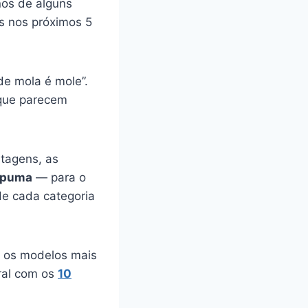
nos de alguns
s nos próximos 5
de mola é mole”.
 que parecem
tagens, as
spuma
— para o
e cada categoria
ão os modelos mais
ral com os
10