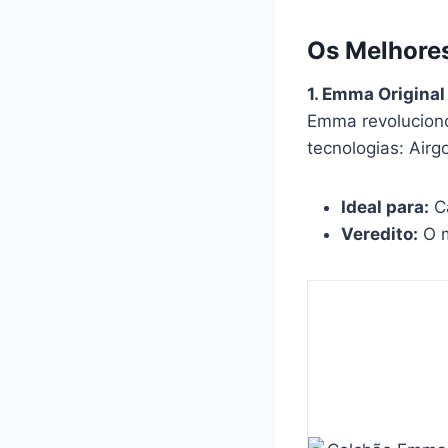
Os Melhore
1. Emma Origina
Emma revoluciono
tecnologias: Airg
Ideal para:
Ca
Veredito:
O m