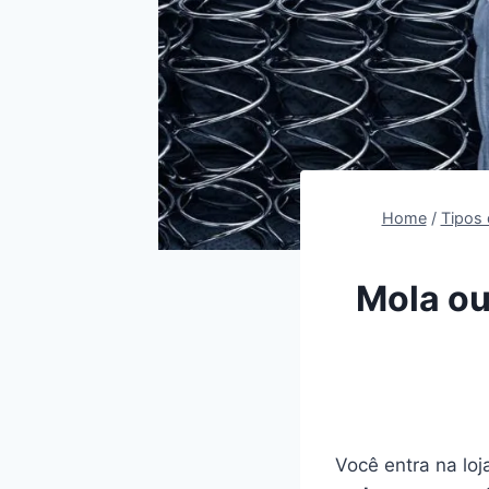
Home
/
Tipos 
Mola ou
Você entra na loj