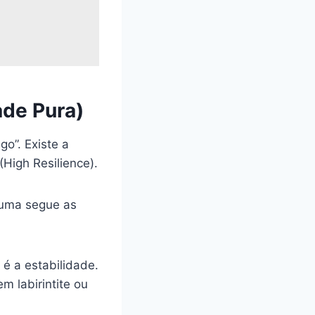
ade Pura)
o”. Existe a
High Resilience).
spuma segue as
é a estabilidade.
m labirintite ou