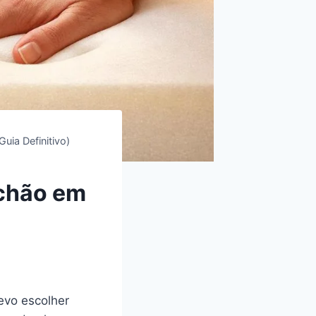
ia Definitivo)
lchão em
evo escolher