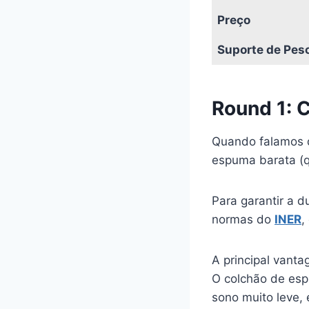
Preço
Suporte de Pes
Round 1: 
Quando falamos de
espuma barata (q
Para garantir a d
normas do
INER
,
A principal vant
O colchão de espu
sono muito leve,