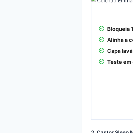
Bloqueia
Alinha a 
Capa lavá
Teste em 
2. Castor Sleep