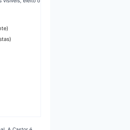
nte)
stas)
al. A Castor é