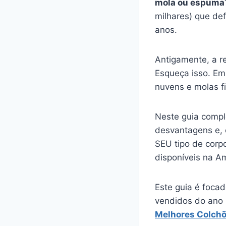
mola ou espuma
milhares) que de
anos.
Antigamente, a r
Esqueça isso. Em
nuvens e molas f
Neste guia compl
desvantagens e, 
SEU tipo de cor
disponíveis na A
Este guia é focad
vendidos do ano 
Melhores Colch