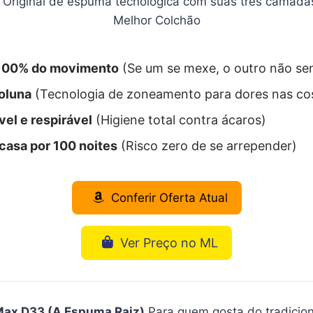
 100% do movimento
(Se um se mexe, o outro não se
coluna
(Tecnologia de zoneamento para dores nas co
vel e respirável
(Higiene total contra ácaros)
casa por 100 noites
(Risco zero de se arrepender)
Conferir Oferta Atual
Ver Preço no ML
 Max D33 (A Espuma Raiz)
Para quem gosta do tradicion