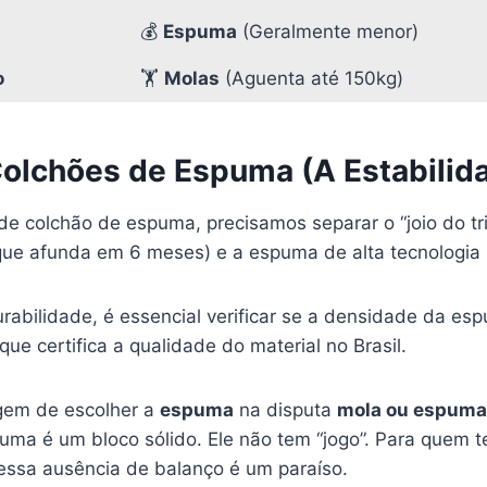
💰
Espuma
(Geralmente menor)
o
🏋️
Molas
(Aguenta até 150kg)
Colchões de Espuma (A Estabilid
 colchão de espuma, precisamos separar o “joio do trig
ue afunda em 6 meses) e a espuma de alta tecnologia (
urabilidade, é essencial verificar se a densidade da e
 que certifica a qualidade do material no Brasil.
agem de escolher a
espuma
na disputa
mola ou espuma
ma é um bloco sólido. Ele não tem “jogo”. Para quem te
 essa ausência de balanço é um paraíso.