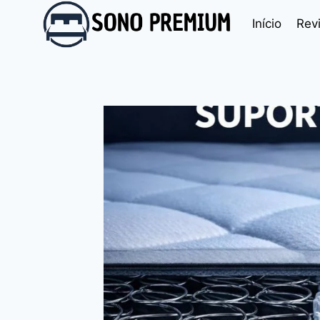
Pular
Início
Rev
para
o
Conteúdo